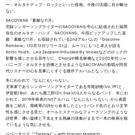
ONLINE SHOP
ー・オルタナティブ・ロックといった様相。今後の活躍に目が離せ
ない。
SACOYANS『素敵な11月』
宅録シンガーソングライターのSACOYANを中心に結成された福岡
在住のオルタナ・バンド、SACOYANS。今回ピックアップした楽
曲「素敵な11月」も収録されている2ndアルバムの『Gasoline
Rainbow』(10月13日リリース)は、ルーツにもつと本人が語る
Sonic Youth、Led ZeppelinやGuided By Voicesなどのロックの
影響を感じさせる音作りに、Charaや椎名林檎など2000年代ジャ
パニーズ・オルタナを彷彿とさせるようなSACOYANの歌唱が同世
代リスナーの心を見事にくすぐる傑作アルバムとなっている。
冬にわかれて『なんにもいらない』
文筆家でありシンガーソングライターである寺尾紗穂(Vo, Pf)と、
伊賀航(Ba)、あだち麗三郎(Dr, Sax)の3人からなるバンド、冬にわ
かれて。2019年発表の1stアルバム『なんにもいらない』から表題
曲をご紹介。尾崎翠の詩から命名したというバンド名のとおり文学
性を感じさせる音だ。オールドスクールなフォークソングのような
詩世界、儚い旋律と下支えする熟練の演奏がまるで一本の映画を観
ているような気にさせる。
ペペッターズ『“Dessau” – with Haruko Madachi』