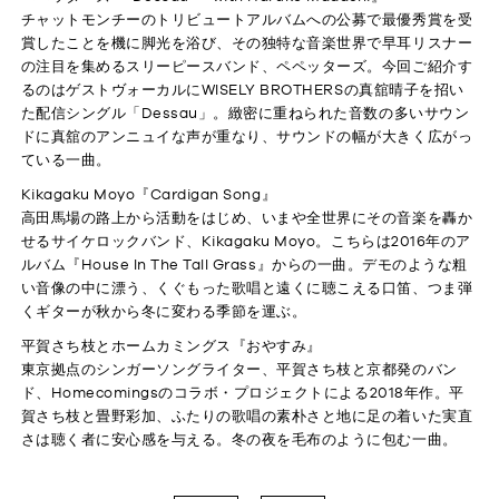
チャットモンチーのトリビュートアルバムへの公募で最優秀賞を受
賞したことを機に脚光を浴び、その独特な音楽世界で早耳リスナー
の注目を集めるスリーピースバンド、ペペッターズ。今回ご紹介す
るのはゲストヴォーカルにWISELY BROTHERSの真舘晴子を招い
た配信シングル「Dessau」。緻密に重ねられた音数の多いサウン
ドに真舘のアンニュイな声が重なり、サウンドの幅が大きく広がっ
ている一曲。
Kikagaku Moyo『Cardigan Song』
高田馬場の路上から活動をはじめ、いまや全世界にその音楽を轟か
せるサイケロックバンド、Kikagaku Moyo。こちらは2016年のア
ルバム『House In The Tall Grass』からの一曲。デモのような粗
い音像の中に漂う、くぐもった歌唱と遠くに聴こえる口笛、つま弾
くギターが秋から冬に変わる季節を運ぶ。
平賀さち枝とホームカミングス『おやすみ』
東京拠点のシンガーソングライター、平賀さち枝と京都発のバン
ド、Homecomingsのコラボ・プロジェクトによる2018年作。平
賀さち枝と畳野彩加、ふたりの歌唱の素朴さと地に足の着いた実直
さは聴く者に安心感を与える。冬の夜を毛布のように包む一曲。