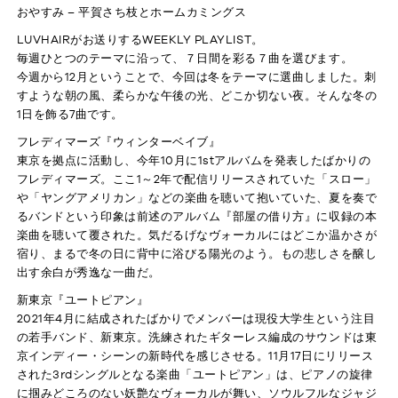
おやすみ – 平賀さち枝とホームカミングス
LUVHAIRがお送りするWEEKLY PLAYLIST。
毎週ひとつのテーマに沿って、７日間を彩る７曲を選びます。
HOME
今週から12月ということで、今回は冬をテーマに選曲しました。刺
すような朝の風、柔らかな午後の光、どこか切ない夜。そんな冬の
1日を飾る7曲です。
ABOUT
フレディマーズ『ウィンターベイブ』
東京を拠点に活動し、今年10月に1stアルバムを発表したばかりの
フレディマーズ。ここ1～2年で配信リリースされていた「スロー」
PRODUCTS
や「ヤングアメリカン」などの楽曲を聴いて抱いていた、夏を奏で
るバンドという印象は前述のアルバム『部屋の借り方』に収録の本
COLLABORATION
楽曲を聴いて覆された。気だるげなヴォーカルにはどこか温かさが
宿り、まるで冬の日に背中に浴びる陽光のよう。もの悲しさを醸し
出す余白が秀逸な一曲だ。
PLAYLIST
新東京『ユートピアン』
2021年4月に結成されたばかりでメンバーは現役大学生という注目
の若手バンド、新東京。洗練されたギターレス編成のサウンドは東
PRESS
京インディー・シーンの新時代を感じさせる。11月17日にリリース
された3rdシングルとなる楽曲「ユートピアン」は、ピアノの旋律
に掴みどころのない妖艶なヴォーカルが舞い、ソウルフルなジャジ